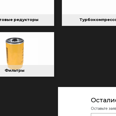
товые редукторы
Турбокомпресс
Фильтры
Остали
Оставьте зая